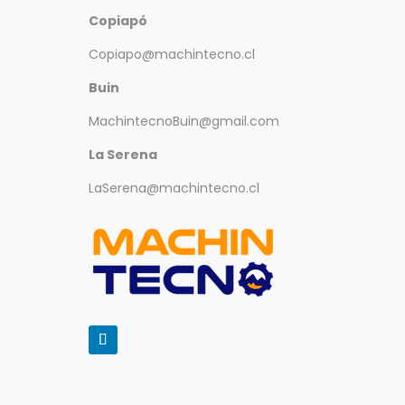
Copiapó
Copiapo@machintecno.cl
Buin
MachintecnoBuin@gmail.com
La Serena
LaSerena@machintecno.cl