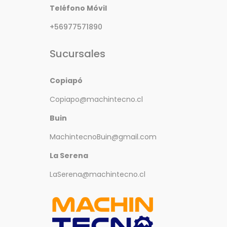
Teléfono Móvil
+56977571890
Sucursales
Copiapó
Copiapo@machintecno.cl
Buin
MachintecnoBuin@gmail.com
La Serena
LaSerena@machintecno.cl