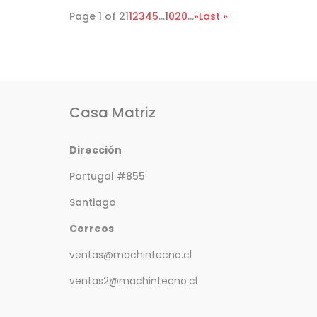
Page 1 of 21
1
2
3
4
5
...
10
20
...
»
Last »
Casa Matriz
Dirección
Portugal #855
Santiago
Correos
ventas@machintecno.cl
ventas2@machintecno.cl