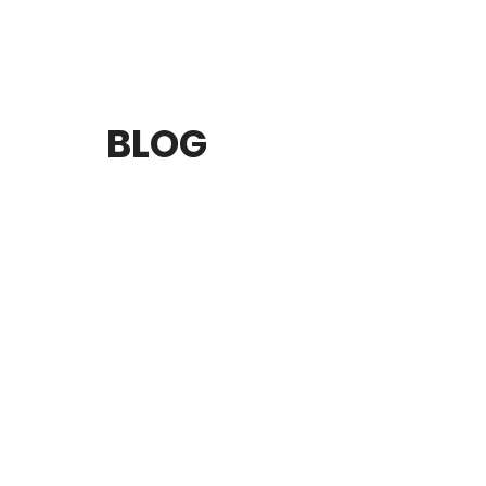
BLOG
Las bombas de agua industriales cumplen un
sistemas de abastecimiento de agua hasta a
industria química. Su funcionamiento continu