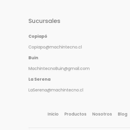
Sucursales
Copiapó
Copiapo@machintecno.cl
Buin
MachintecnoBuin@gmail.com
La Serena
LaSerena@machintecno.cl
Inicio
Productos
Nosotros
Blog