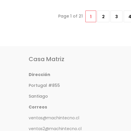
Page 1 of 21
1
2
3
Casa Matriz
Dirección
Portugal #855
Santiago
Correos
ventas@machintecno.cl
ventas2@machintecno.cl