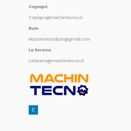
Copiapó
Copiapo@machintecno.cl
Buin
MachintecnoBuin@gmail.com
La Serena
LaSerena@machintecno.cl