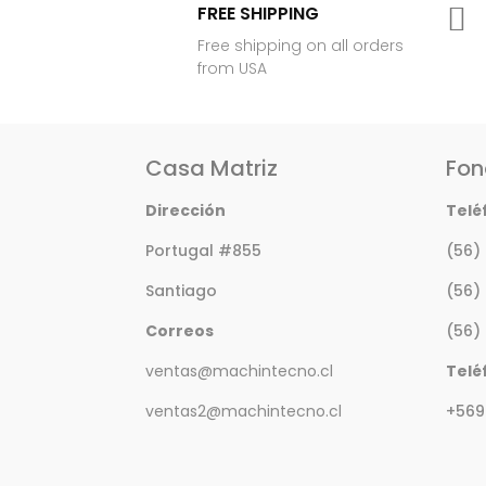
FREE SHIPPING

Free shipping on all orders
from USA
Casa Matriz
Fon
Dirección
Telé
Portugal #855
(56)
Santiago
(56)
Correos
(56)
ventas@machintecno.cl
Telé
ventas2@machintecno.cl
+569