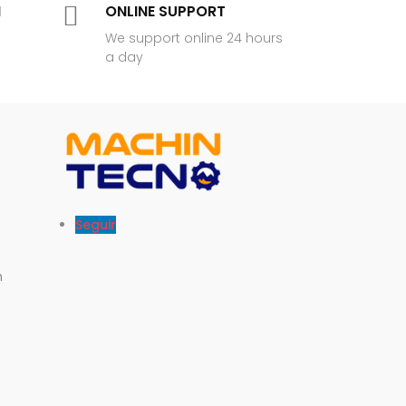
N

ONLINE SUPPORT
We support online 24 hours
a day
Seguir
m