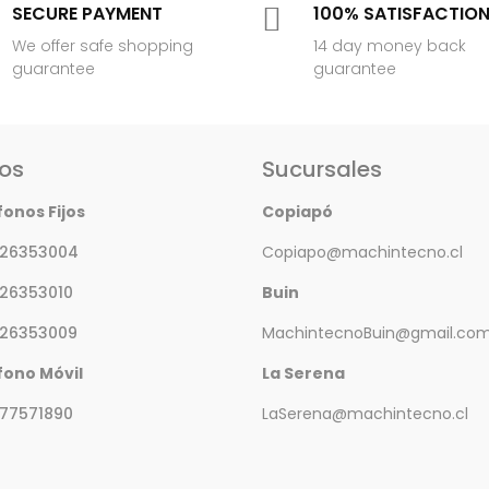
SECURE PAYMENT

100% SATISFACTIO
We offer safe shopping
14 day money back
guarantee
guarantee
os
Sucursales
fonos Fijos
Copiapó
 26353004
Copiapo@machintecno.cl
 26353010
Buin
 26353009
MachintecnoBuin@gmail.co
fono Móvil
La Serena
77571890
LaSerena@machintecno.cl