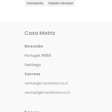
fresadoras
taladro fresador
Casa Matriz
Dirección
Portugal #855
Santiago
Correos
ventas@machintecno.cl
ventas2@machintecno.cl