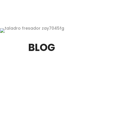
BLOG
Las bombas de agua industriales cumplen 
desde sistemas de abastecimiento de agu
agricultura o industria química. Su funci
hace...