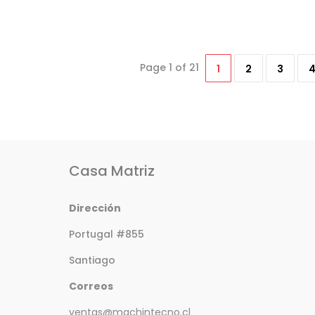
Page 1 of 21
1
2
3
Casa Matriz
Dirección
Portugal #855
Santiago
Correos
ventas@machintecno.cl