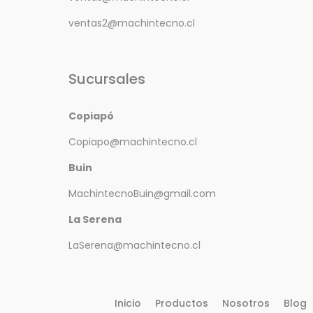
ventas2@machintecno.cl
Sucursales
Copiapó
Copiapo@machintecno.cl
Buin
MachintecnoBuin@gmail.com
La Serena
LaSerena@machintecno.cl
Inicio
Productos
Nosotros
Blog