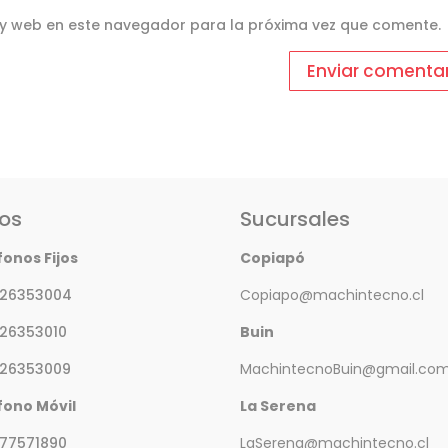
 y web en este navegador para la próxima vez que comente.
os
Sucursales
fonos Fijos
Copiapó
 26353004
Copiapo@machintecno.cl
 26353010
Buin
 26353009
MachintecnoBuin@gmail.co
fono Móvil
La Serena
77571890
LaSerena@machintecno.cl