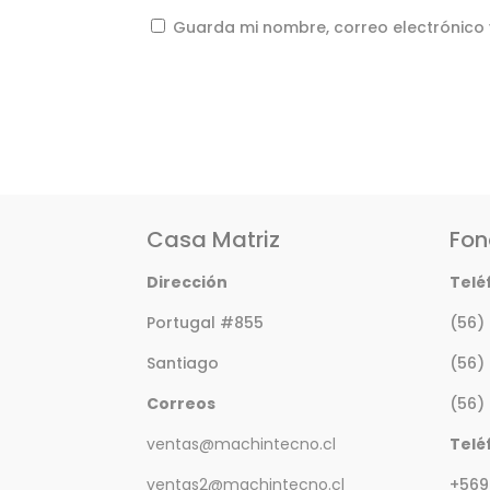
Guarda mi nombre, correo electrónico
Casa Matriz
Fon
Dirección
Telé
Portugal #855
(56)
Santiago
(56)
Correos
(56)
ventas@machintecno.cl
Telé
ventas2@machintecno.cl
+569