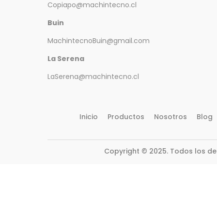
Copiapo@machintecno.cl
Buin
MachintecnoBuin@gmail.com
La Serena
LaSerena@machintecno.cl
Inicio
Productos
Nosotros
Blog
Copyright © 2025. Todos los d