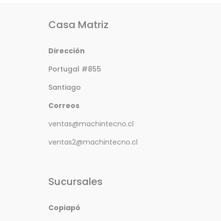
Casa Matriz
Dirección
Portugal #855
Santiago
Correos
ventas@machintecno.cl
ventas2@machintecno.cl
Sucursales
Copiapó