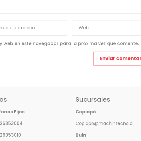
 y web en este navegador para la próxima vez que comente.
os
Sucursales
fonos Fijos
Copiapó
 26353004
Copiapo@machintecno.cl
 26353010
Buin