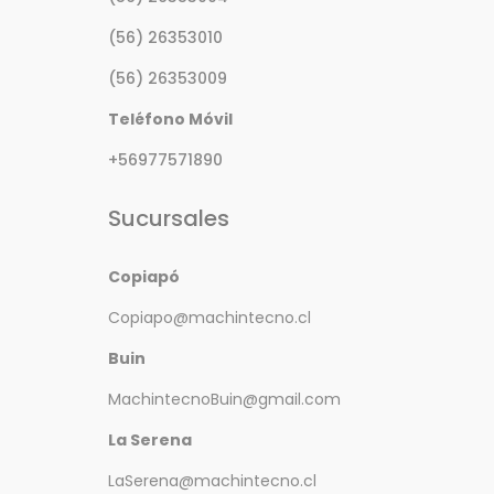
(56) 26353010
(56) 26353009
Teléfono Móvil
+56977571890
Sucursales
Copiapó
Copiapo@machintecno.cl
Buin
MachintecnoBuin@gmail.com
La Serena
LaSerena@machintecno.cl