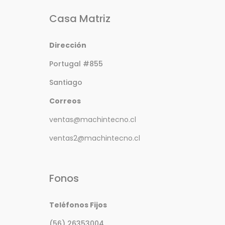
Casa Matriz
Dirección
Portugal #855
Santiago
Correos
ventas@machintecno.cl
ventas2@machintecno.cl
Fonos
Teléfonos Fijos
(56) 26353004