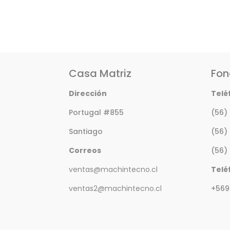
Casa Matriz
Fon
Dirección
Telé
Portugal #855
(56)
Santiago
(56)
Correos
(56)
ventas@machintecno.cl
Telé
ventas2@machintecno.cl
+569