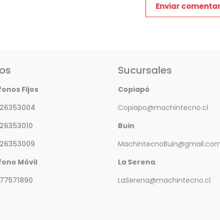
os
Sucursales
fonos Fijos
Copiapó
 26353004
Copiapo@machintecno.cl
 26353010
Buin
 26353009
MachintecnoBuin@gmail.co
fono Móvil
La Serena
77571890
LaSerena@machintecno.cl