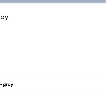
ray
4-gray