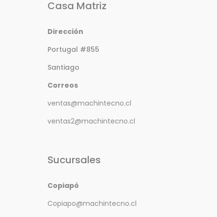
Casa Matriz
Dirección
Portugal #855
Santiago
Correos
ventas@machintecno.cl
ventas2@machintecno.cl
Sucursales
Copiapó
Copiapo@machintecno.cl