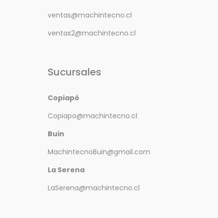
ventas@machintecno.cl
ventas2@machintecno.cl
Sucursales
Copiapó
Copiapo@machintecno.cl
Buin
MachintecnoBuin@gmail.com
La Serena
LaSerena@machintecno.cl