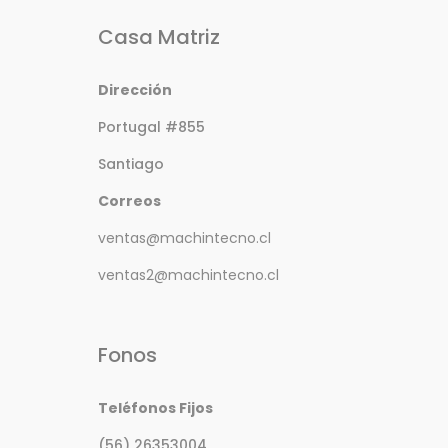
Casa Matriz
Dirección
Portugal #855
Santiago
Correos
ventas@machintecno.cl
ventas2@machintecno.cl
Fonos
Teléfonos Fijos
(56) 26353004