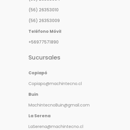
(56) 26353010
(56) 26353009
Teléfono Móvil
+56977571890
Sucursales
Copiapó
Copiapo@machintecno.cl
Buin
MachintecnoBuin@gmail.com
La Serena
LaSerena@machintecno.cl