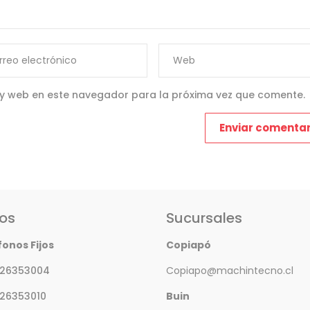
 y web en este navegador para la próxima vez que comente.
os
Sucursales
fonos Fijos
Copiapó
 26353004
Copiapo@machintecno.cl
 26353010
Buin