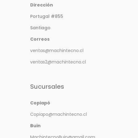
Dirección
Portugal #855
Santiago
Correos
ventas@machintecno.cl
ventas2@machintecno.cl
Sucursales
Copiapó
Copiapo@machintecno.cl
Buin
MachintecnoBuin@gmail.com