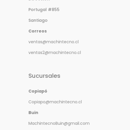
Portugal #855
Santiago
Correos
ventas@machintecno.cl
ventas2@machintecno.cl
Sucursales
Copiapó
Copiapo@machintecno.cl
Buin
MachintecnoBuin@gmail.com