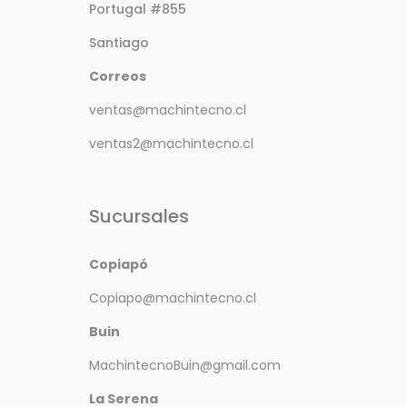
Portugal #855
Santiago
Correos
ventas@machintecno.cl
ventas2@machintecno.cl
Sucursales
Copiapó
Copiapo@machintecno.cl
Buin
MachintecnoBuin@gmail.com
La Serena