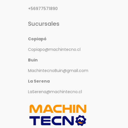
+56977571890
Sucursales
Copiapó
Copiapo@machintecno.cl
Buin
MachintecnoBuin@gmail.com
La Serena
LaSerena@machintecno.cl