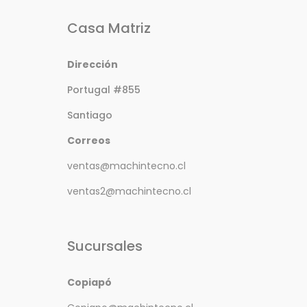
Casa Matriz
Dirección
Portugal #855
Santiago
Correos
ventas@machintecno.cl
ventas2@machintecno.cl
Sucursales
Copiapó