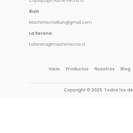
Copiapo@machintecno.cl
Buin
MachintecnoBuin@gmail.com
La Serena
LaSerena@machintecno.cl
Inicio
Productos
Nosotros
Blog
Copyright © 2025. Todos los d