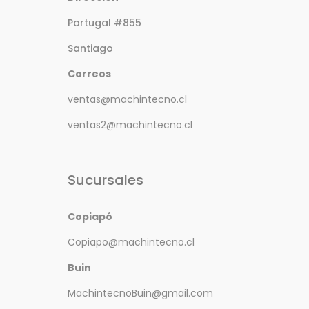
Portugal #855
Santiago
Correos
ventas@machintecno.cl
ventas2@machintecno.cl
Sucursales
Copiapó
Copiapo@machintecno.cl
Buin
MachintecnoBuin@gmail.com