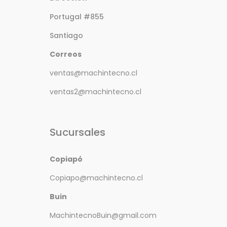
Portugal #855
Santiago
Correos
ventas@machintecno.cl
ventas2@machintecno.cl
Sucursales
Copiapó
Copiapo@machintecno.cl
Buin
MachintecnoBuin@gmail.com