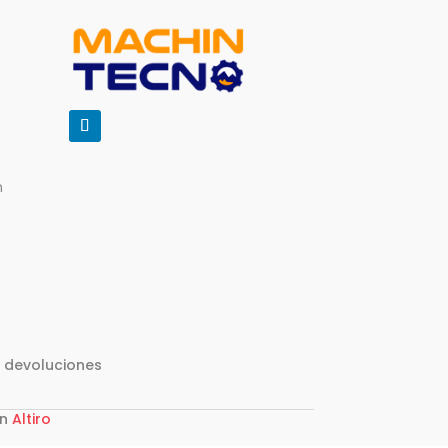
m
y devoluciones
on
Altiro