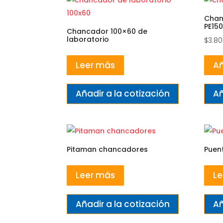
Chan
PE15
Chancador 100×60 de
laboratorio
$
3.8
Leer más
Añ
Añadir a la cotización
Añ
Pitaman chancadores
Puent
Leer más
Le
Añadir a la cotización
Añ