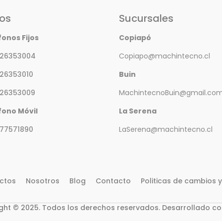
os
Sucursales
fonos Fijos
Copiapó
 26353004
Copiapo@machintecno.cl
 26353010
Buin
 26353009
MachintecnoBuin@gmail.co
fono Móvil
La Serena
77571890
LaSerena@machintecno.cl
ctos
Nosotros
Blog
Contacto
Politicas de cambios 
ght © 2025. Todos los derechos reservados.
Desarrollado c