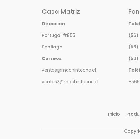
Casa Matriz
Fon
Dirección
Telé
Portugal #855
(56)
Santiago
(56)
Correos
(56)
ventas@machintecno.cl
Telé
ventas2@machintecno.cl
+569
Inicio
Produ
Copyri