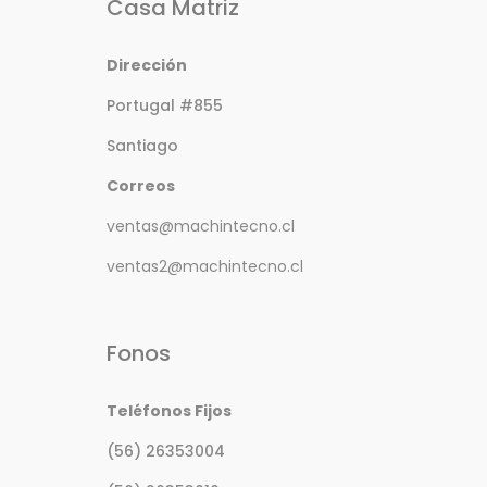
Casa Matriz
Dirección
Portugal #855
Santiago
Correos
ventas@machintecno.cl
ventas2@machintecno.cl
Fonos
Teléfonos Fijos
(56) 26353004