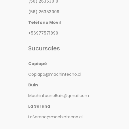
(56) 26353010
(56) 26353009
Teléfono Móvil
+56977571890
Sucursales
Copiapó
Copiapo@machintecno.cl
Buin
MachintecnoBuin@gmail.com
La Serena
LaSerena@machintecno.cl