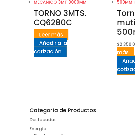
TORNO 3MTS.
Tor
CQ6280C
muti
500
Leer más
Añadir a la
$
2.350.
cotización
más
Añad
cotiza
Categoría de Productos
Destacados
Energía