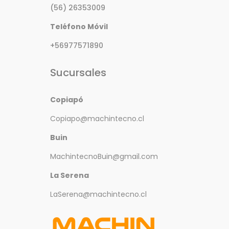
(56) 26353009
Teléfono Móvil
+56977571890
Sucursales
Copiapó
Copiapo@machintecno.cl
Buin
MachintecnoBuin@gmail.com
La Serena
LaSerena@machintecno.cl