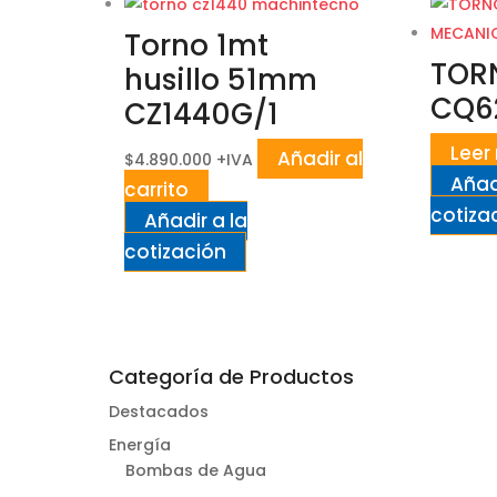
Torno 1mt
TOR
husillo 51mm
CQ6
CZ1440G/1
Leer
Añadir al
$
4.890.000
+IVA
Añad
carrito
cotiza
Añadir a la
cotización
Categoría de Productos
Destacados
Energía
Bombas de Agua