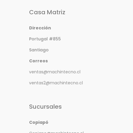
Casa Matriz
Dirección
Portugal #855
Santiago
Correos
ventas@machintecno.cl
ventas2@machintecno.cl
Sucursales
Copiapó