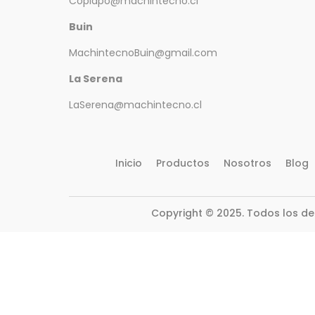
Copiapo@machintecno.cl
Buin
MachintecnoBuin@gmail.com
La Serena
LaSerena@machintecno.cl
Inicio
Productos
Nosotros
Blog
Copyright © 2025. Todos los d