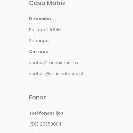
Casa Matriz
Dirección
Portugal #855
Santiago
Correos
ventas@machintecno.cl
ventas2@machintecno.cl
Fonos
Teléfonos Fijos
(56) 26353004