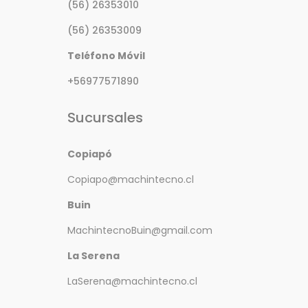
(56) 26353010
(56) 26353009
Teléfono Móvil
+56977571890
Sucursales
Copiapó
Copiapo@machintecno.cl
Buin
MachintecnoBuin@gmail.com
La Serena
LaSerena@machintecno.cl