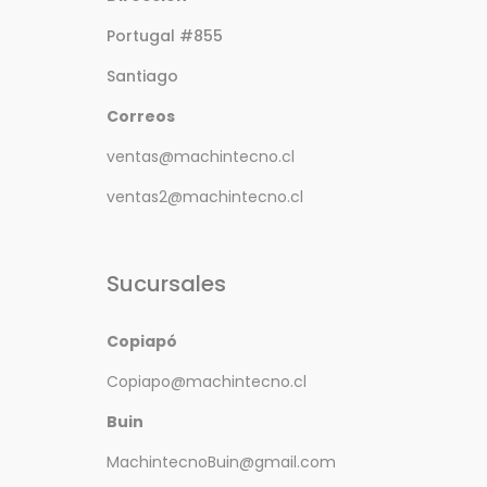
Portugal #855
Santiago
Correos
ventas@machintecno.cl
ventas2@machintecno.cl
Sucursales
Copiapó
Copiapo@machintecno.cl
Buin
MachintecnoBuin@gmail.com