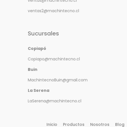
ventas@machintecno.cl
ventas2@machintecno.cl
Sucursales
Copiapó
Copiapo@machintecno.cl
Buin
MachintecnoBuin@gmail.com
La Serena
LaSerena@machintecno.cl
Inicio
Productos
Nosotros
Blog