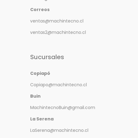
Correos
ventas@machintecno.cl
ventas2@machintecno.cl
Sucursales
Copiapó
Copiapo@machintecno.cl
Buin
MachintecnoBuin@gmail.com
La Serena
LaSerena@machintecno.cl