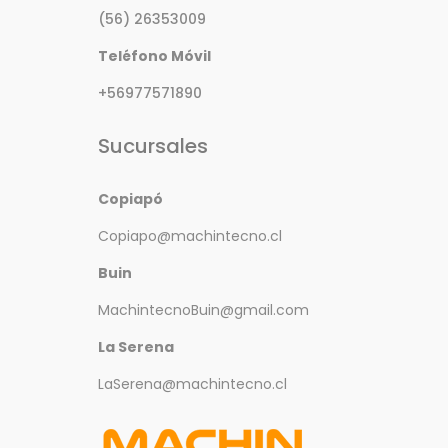
(56) 26353009
Teléfono Móvil
+56977571890
Sucursales
Copiapó
Copiapo@machintecno.cl
Buin
MachintecnoBuin@gmail.com
La Serena
LaSerena@machintecno.cl