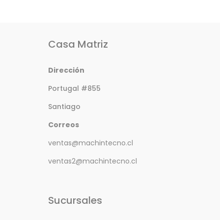
Casa Matriz
Dirección
Portugal #855
Santiago
Correos
ventas@machintecno.cl
ventas2@machintecno.cl
Sucursales