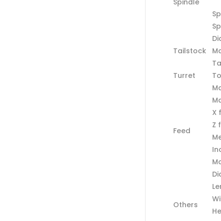
Spindle
Sp
Sp
Di
Tailstock
Ma
Ta
Turret
To
Ma
Ma
X 
Z 
Feed
Me
In
Mo
Di
Le
Wi
Others
He