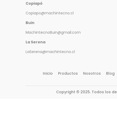
Copiapó
Copiapo@machintecno.cl
Buin
MachintecnoBuin@gmail.com
La Serena
LaSerena@machintecno.cl
Inicio
Productos
Nosotros
Blog
Copyright © 2025. Todos los d