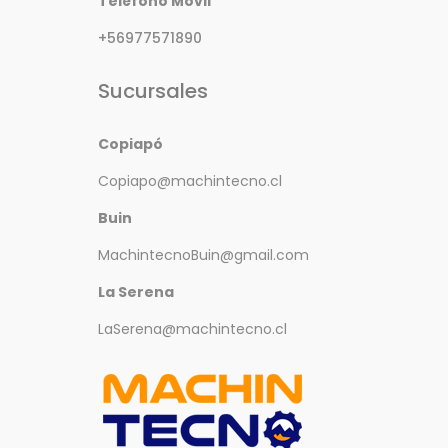
Teléfono Móvil
+56977571890
Sucursales
Copiapó
Copiapo@machintecno.cl
Buin
MachintecnoBuin@gmail.com
La Serena
LaSerena@machintecno.cl