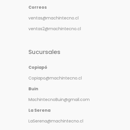
Correos
ventas@machintecno.cl
ventas2@machintecno.cl
Sucursales
Copiapó
Copiapo@machintecno.cl
Buin
MachintecnoBuin@gmail.com
La Serena
LaSerena@machintecno.cl